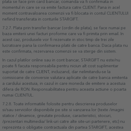
plata se face prin card bancar, comanda va fi confirmata in
momentul in care se va emite factura catre CLIENT. Pana in acel
moment contravaloarea comenzii va fi blocata in contul CLIENTULUI
nefiind transferata in conturile STARGIFT.
7.2.7. Plata prin transfer bancar (ordin de plata), se face numai pe
baza emiterii unei facturi proforme care va fi primita prin email. In
acest caz, produsele vor fi rezervate in stoc timp de trei zile
lucratoare pana la confirmarea platii de catre banca. Daca plata nu
este confirmata, rezervarea comenzii se va sterge din sistem.
In cazul platilor online sau in cont bancar, STARGIFT nu este/nu
poate fi facuta responsabila pentru niciun alt cost suplimentar
suportat de catre CLIENT, incluzand, dar nelimitandu-se la
comisioane de conversie valutara aplicate de catre banca emitenta
a cardului acestuia, in cazul in care moneda de emitere a acestuia
difera de RON. Responsabilitatea pentru aceasta actiune o poarta
numai CLIENTUL.
7.2.8. Toate informatiile folosite pentru descrierea produselor
si/sau serviciilor disponibile pe site si vanzarea lor (texte /imagini
statice / dinamice, greutate produse, caracteristici, stocuri,
/prezentari multimedia/ link-uri catre alte site-uri partenere, etc) nu
reprezinta o obligatie contractuala din partea STARGIFT, acestea