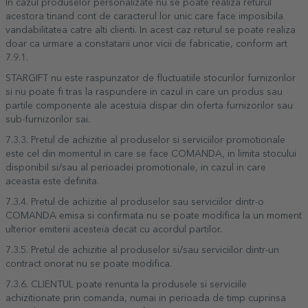
In cazul produselor personalizate nu se poate realiza returul
acestora tinand cont de caracterul lor unic care face imposibila
vandabilitatea catre alti clienti. In acest caz returul se poate realiza
doar ca urmare a constatarii unor vicii de fabricatie, conform art
7.9.1.
STARGIFT nu este raspunzator de fluctuatiile stocurilor furnizorilor
si nu poate fi tras la raspundere in cazul in care un produs sau
partile componente ale acestuia dispar din oferta furnizorilor sau
sub-furnizorilor sai.
7.3.3. Pretul de achizitie al produselor si serviciilor promotionale
este cel din momentul in care se face COMANDA, in limita stocului
disponibil si/sau al perioadei promotionale, in cazul in care
aceasta este definita.
7.3.4. Pretul de achizitie al produselor sau serviciilor dintr-o
COMANDA emisa si confirmata nu se poate modifica la un moment
ulterior emiterii acesteia decat cu acordul partilor.
7.3.5. Pretul de achizitie al produselor si/sau serviciilor dintr-un
contract onorat nu se poate modifica.
7.3.6. CLIENTUL poate renunta la produsele si serviciile
achizitionate prin comanda, numai in perioada de timp cuprinsa