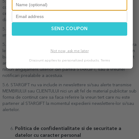
5.3.3. Prin contactarea STARGIFT, conform cu informatiile de
contactare, si fara nicio obligatie ulterioara a vreunei parti fata de
cealalta sau fara ca vreo parte sa poata sa pretinda celeilalte
daune-interese.
SEND COUPON
5.4. Renuntarea la primirea newslettere-lor si/sau alertelor nu
implica renuntarea la acceptul dat pentru DOCUMENT.
5.5. STARGIFT isi rezerva dreptul de a selectiona persoanele carora
le va trimite newslettere si/sau alerte, cat si dreptul de a elimina din
Not now, ask me later
baza sa de date a oricarui MEMBRU sau CLIENT care si-a exprimat
Discount applies to personalized products.
Terms
anterior consimtamantul de a primi newslettere si/sau alerte, fara
niciun angajament ulterior din partea STARGIFT, sau a vreunei
notificari prealabile a acestuia.
5.6. STARGIFT nu va include in newslettere si/sau alerte transmise
MEMBRULUI sau CLIENTULUI nici un alt fel de material publicitar sub
forma de continut care sa faca referire la vreun tert care nu este
partener al STARGIFT la momentul expedierii newslettere-lor si/sau
alertelor.
Politica de confidentialitate si de securitate a
datelor cu caracter personal