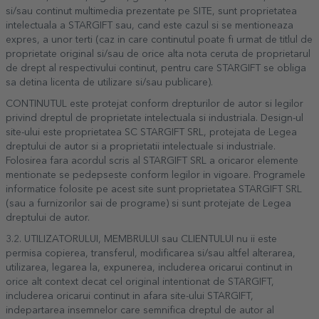
si/sau continut multimedia prezentate pe SITE, sunt proprietatea
intelectuala a STARGIFT sau, cand este cazul si se mentioneaza
expres, a unor terti (caz in care continutul poate fi urmat de titlul de
proprietate original si/sau de orice alta nota ceruta de proprietarul
de drept al respectivului continut, pentru care STARGIFT se obliga
sa detina licenta de utilizare si/sau publicare).
CONTINUTUL este protejat conform drepturilor de autor si legilor
privind dreptul de proprietate intelectuala si industriala. Design-ul
site-ului este proprietatea SC STARGIFT SRL, protejata de Legea
dreptului de autor si a proprietatii intelectuale si industriale.
Folosirea fara acordul scris al STARGIFT SRL a oricaror elemente
mentionate se pedepseste conform legilor in vigoare. Programele
informatice folosite pe acest site sunt proprietatea STARGIFT SRL
(sau a furnizorilor sai de programe) si sunt protejate de Legea
dreptului de autor.
3.2. UTILIZATORULUI, MEMBRULUI sau CLIENTULUI nu ii este
permisa copierea, transferul, modificarea si/sau altfel alterarea,
utilizarea, legarea la, expunerea, includerea oricarui continut in
orice alt context decat cel original intentionat de STARGIFT,
includerea oricarui continut in afara site-ului STARGIFT,
indepartarea insemnelor care semnifica dreptul de autor al