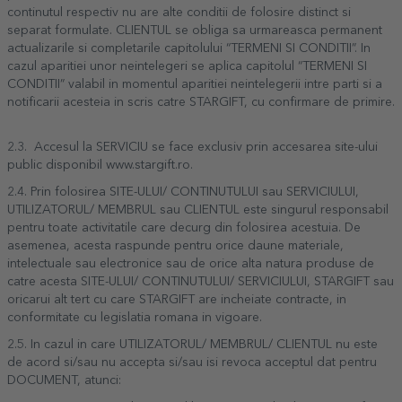
continutul respectiv nu are alte conditii de folosire distinct si
separat formulate. CLIENTUL se obliga sa urmareasca permanent
actualizarile si completarile capitolului “TERMENI SI CONDITII”. In
cazul aparitiei unor neintelegeri se aplica capitolul “TERMENI SI
CONDITII” valabil in momentul aparitiei neintelegerii intre parti si a
notificarii acesteia in scris catre STARGIFT, cu confirmare de primire.
2.3. Accesul la SERVICIU se face exclusiv prin accesarea site-ului
public disponibil www.stargift.ro.
2.4. Prin folosirea SITE-ULUI/ CONTINUTULUI sau SERVICIULUI,
UTILIZATORUL/ MEMBRUL sau CLIENTUL este singurul responsabil
pentru toate activitatile care decurg din folosirea acestuia. De
asemenea, acesta raspunde pentru orice daune materiale,
intelectuale sau electronice sau de orice alta natura produse de
catre acesta SITE-ULUI/ CONTINUTULUI/ SERVICIULUI, STARGIFT sau
oricarui alt tert cu care STARGIFT are incheiate contracte, in
conformitate cu legislatia romana in vigoare.
2.5. In cazul in care UTILIZATORUL/ MEMBRUL/ CLIENTUL nu este
de acord si/sau nu accepta si/sau isi revoca acceptul dat pentru
DOCUMENT, atunci: