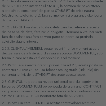
2.5.1. Acesta renunta la accesul la SERVICIU si la alte servicii oferite
de STARGIFT prin intermediul site-ului, la primirea de newslettere/
alerte si/sau comunicari din partea STARGIFT de orice natura
(electronic, telefonic, etc), fara sa implice nici o garantie ulterioara
din partea STARGIFT.
2.5.2. STARGIFT va sterge toate datele care fac referire la acesta
din baza sa de date, fara nici o obligatie ulterioara a vreunei parti
fata de cealalta sau fara ca vreo parte sa poata sa pretinda
celeilalte daune-interese.
2.5.3. CLIENTUL/ MEMBRUL poate reveni in orice moment asupra
deciziei sale de a fi de acord si/sau a accepta DOCUMENTUL, sub
forma in care acesta va fi disponibil in acel moment.
2.6. Pentru a-si exercita dreptul prevazut la art 2.5, acesta poate sa
contacteze STARGIFT sau sa foloseasca legaturile (link-urile) din
continutul primit de la STARGIFT destinate acestui scop.
2.7. CLIENTUL nu poate sa revoce unilateral acordul exprimat in
favoarea DOCUMENTULUI pe perioada derularii unui CONTRACT
sau pana in momentul in care acesta nu va achita contravaloarea
tuturor CONTRACTELOR neonorate fata de STARGIFT.
2.8. In cazul in care CLIENTUL a achitat contravaloarea tuturor