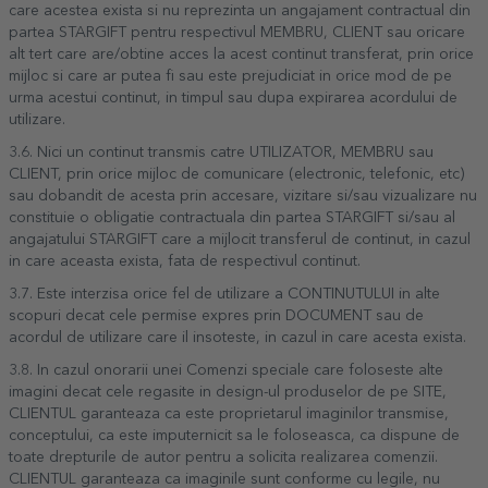
care acestea exista si nu reprezinta un angajament contractual din
partea STARGIFT pentru respectivul MEMBRU, CLIENT sau oricare
alt tert care are/obtine acces la acest continut transferat, prin orice
mijloc si care ar putea fi sau este prejudiciat in orice mod de pe
urma acestui continut, in timpul sau dupa expirarea acordului de
utilizare.
3.6. Nici un continut transmis catre UTILIZATOR, MEMBRU sau
CLIENT, prin orice mijloc de comunicare (electronic, telefonic, etc)
sau dobandit de acesta prin accesare, vizitare si/sau vizualizare nu
constituie o obligatie contractuala din partea STARGIFT si/sau al
angajatului STARGIFT care a mijlocit transferul de continut, in cazul
in care aceasta exista, fata de respectivul continut.
3.7. Este interzisa orice fel de utilizare a CONTINUTULUI in alte
scopuri decat cele permise expres prin DOCUMENT sau de
acordul de utilizare care il insoteste, in cazul in care acesta exista.
3.8. In cazul onorarii unei Comenzi speciale care foloseste alte
imagini decat cele regasite in design-ul produselor de pe SITE,
CLIENTUL garanteaza ca este proprietarul imaginilor transmise,
conceptului, ca este imputernicit sa le foloseasca, ca dispune de
toate drepturile de autor pentru a solicita realizarea comenzii.
CLIENTUL garanteaza ca imaginile sunt conforme cu legile, nu