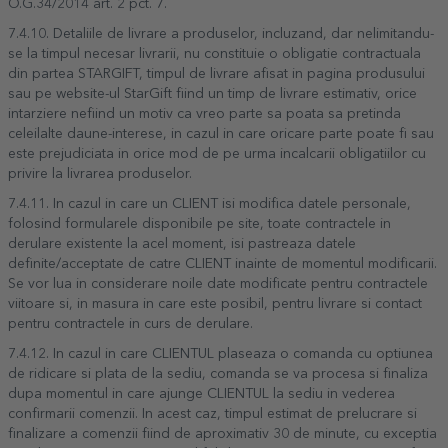
O.G.34/2014 art. 2 pct. 7.
7.4.10. Detaliile de livrare a produselor, incluzand, dar nelimitandu-
se la timpul necesar livrarii, nu constituie o obligatie contractuala
din partea STARGIFT, timpul de livrare afisat in pagina produsului
sau pe website-ul StarGift fiind un timp de livrare estimativ, orice
intarziere nefiind un motiv ca vreo parte sa poata sa pretinda
celeilalte daune-interese, in cazul in care oricare parte poate fi sau
este prejudiciata in orice mod de pe urma incalcarii obligatiilor cu
privire la livrarea produselor.
7.4.11. In cazul in care un CLIENT isi modifica datele personale,
folosind formularele disponibile pe site, toate contractele in
derulare existente la acel moment, isi pastreaza datele
definite/acceptate de catre CLIENT inainte de momentul modificarii.
Se vor lua in considerare noile date modificate pentru contractele
viitoare si, in masura in care este posibil, pentru livrare si contact
pentru contractele in curs de derulare.
7.4.12. In cazul in care CLIENTUL plaseaza o comanda cu optiunea
de ridicare si plata de la sediu, comanda se va procesa si finaliza
dupa momentul in care ajunge CLIENTUL la sediu in vederea
confirmarii comenzii. In acest caz, timpul estimat de prelucrare si
finalizare a comenzii fiind de aproximativ 30 de minute, cu exceptia