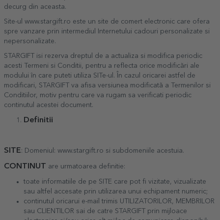
decurg din aceasta.
Site-ul www.stargift.ro este un site de comert electronic care ofera
spre vanzare prin intermediul Internetului cadouri personalizate si
nepersonalizate.
STARGIFT isi rezerva dreptul de a actualiza si modifica periodic
acesti Termeni si Conditii, pentru a reflecta orice modificări ale
modului în care puteti utiliza SITe-ul. În cazul oricarei astfel de
modificari, STARGIFT va afisa versiunea modificată a Termenilor si
Conditiilor, motiv pentru care va rugam sa verificati periodic
continutul acestei document.
Definitii
SITE
: Domeniul: www.stargift.ro si subdomeniile acestuia.
CONTINUT
are urmatoarea definitie:
toate informatiile de pe SITE care pot fi vizitate, vizualizate
sau altfel accesate prin utilizarea unui echipament numeric;
continutul oricarui e-mail trimis UTILIZATORILOR, MEMBRILOR
sau CLIENTILOR sai de catre STARGIFT prin mijloace