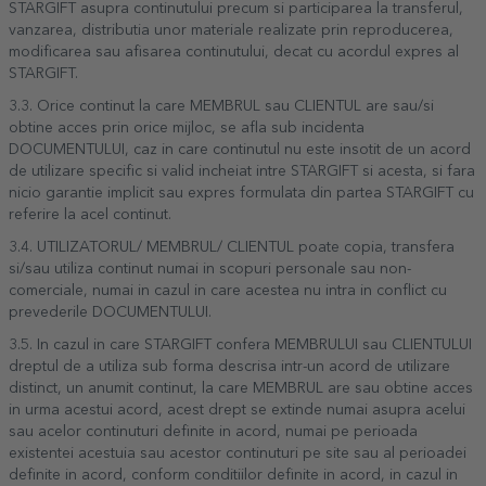
STARGIFT asupra continutului precum si participarea la transferul,
vanzarea, distributia unor materiale realizate prin reproducerea,
modificarea sau afisarea continutului, decat cu acordul expres al
STARGIFT.
3.3. Orice continut la care MEMBRUL sau CLIENTUL are sau/si
obtine acces prin orice mijloc, se afla sub incidenta
DOCUMENTULUI, caz in care continutul nu este insotit de un acord
de utilizare specific si valid incheiat intre STARGIFT si acesta, si fara
nicio garantie implicit sau expres formulata din partea STARGIFT cu
referire la acel continut.
3.4. UTILIZATORUL/ MEMBRUL/ CLIENTUL poate copia, transfera
si/sau utiliza continut numai in scopuri personale sau non-
comerciale, numai in cazul in care acestea nu intra in conflict cu
prevederile DOCUMENTULUI.
3.5. In cazul in care STARGIFT confera MEMBRULUI sau CLIENTULUI
dreptul de a utiliza sub forma descrisa intr-un acord de utilizare
distinct, un anumit continut, la care MEMBRUL are sau obtine acces
in urma acestui acord, acest drept se extinde numai asupra acelui
sau acelor continuturi definite in acord, numai pe perioada
existentei acestuia sau acestor continuturi pe site sau al perioadei
definite in acord, conform conditiilor definite in acord, in cazul in