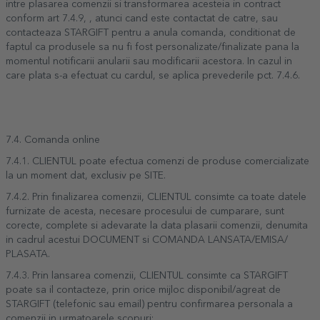
intre plasarea comenzii si transformarea acesteia in contract
conform art 7.4.9, , atunci cand este contactat de catre, sau
contacteaza STARGIFT pentru a anula comanda, conditionat de
faptul ca produsele sa nu fi fost personalizate/finalizate pana la
momentul notificarii anularii sau modificarii acestora. In cazul in
care plata s-a efectuat cu cardul, se aplica prevederile pct. 7.4.6.
7.4. Comanda online
7.4.1. CLIENTUL poate efectua comenzi de produse comercializate
la un moment dat, exclusiv pe SITE.
7.4.2. Prin finalizarea comenzii, CLIENTUL consimte ca toate datele
furnizate de acesta, necesare procesului de cumparare, sunt
corecte, complete si adevarate la data plasarii comenzii, denumita
in cadrul acestui DOCUMENT si COMANDA LANSATA/EMISA/
PLASATA.
7.4.3. Prin lansarea comenzii, CLIENTUL consimte ca STARGIFT
poate sa il contacteze, prin orice mijloc disponibil/agreat de
STARGIFT (telefonic sau email) pentru confirmarea personala a
comenzii in urmatoarele scopuri: