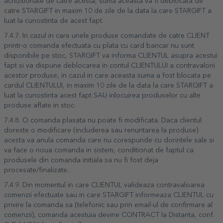
achizitionate de catre acesta, suma aceasta va fi deblocata de
catre STARGIFT in maxim 10 de zile de la data la care STARGIFT a
luat la cunostinta de acest fapt.
7.4.7. In cazul in care unele produse comandate de catre CLIENT
printr-o comanda efectuata cu plata cu card bancar nu sunt
disponibile pe stoc, STARGIFT va informa CLIENTUL asupra acestui
fapt si va dispune deblocarea in contul CLIENTULUI a contravalorii
acestor produse, in cazul in care aceasta suma a fost blocata pe
cardul CLIENTULUI, in maxim 10 zile de la data la care STARGIFT a
luat la cunostinta acest fapt SAU inlocuirea produselor cu alte
produse aflate in stoc.
7.4.8. O comanda plasata nu poate fi modificata. Daca clientul
doreste o modificare (includerea sau renuntarea la produse)
acesta va anula comanda care nu corespunde cu dorintele sale si
va face o noua comanda in sistem, conditionat de faptul ca
produsele din comanda initiala sa nu fi fost deja
procesate/finalizate.
7.4.9. Din momentul in care CLIENTUL valideaza contravaloarea
comenzii efectuate sau in care STARGIFT informeaza CLIENTUL cu
privire la comanda sa (telefonic sau prin email-ul de confirmare al
comenzii), comanda acestuia devine CONTRACT la Distanta, conf.