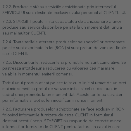
7.2.2. Produsele si/sau serviciile achizitionate prin intermediul
SERVICIULUI sunt destinate exclusiv uzului personal al CLIENTULUI.
7.2.3. STARGIFT poate limita capacitatea de achizitionare a unor
produse sau servicii disponibile pe site la un moment dat, unuia
sau mai multor CLIENTI.
7.2.4. Toate tarifele aferente produselor sau serviciilor prezentate
pe site sunt exprimate in lei (RON) si sunt preturi de vanzare finale
catre CLIENTI.
7.2.5. Discount-urile, reducerile si promotiile nu sunt cumulative. Se
pastreaza intotdeauna reducerea cu valoarea cea mai mare,
valabila in momentul emiterii comenzii.
Tariful unui produs afisat pe site taiat cu o linie si urmat de un pret
mai mic semnifica pretul de vanzare initial si cel cu discount in
cadrul unei promotii, la un moment dat. Aceste tarife au caracter
pur informativ si pot suferi modificari in orice moment.
7.2.6. Facturarea produselor achizitionate se face exclusiv in RON
folosind informatiile furnizate de catre CLIENT in formularul
destinat acestui scop. STARGIFT nu raspunde de corectitudinea
informatiilor furnizate de CLIENT pentru factura. In cazul in care