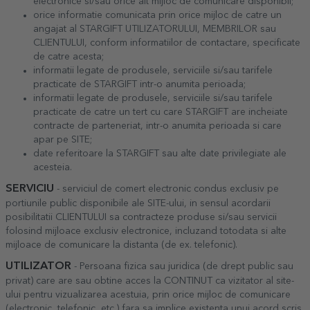
electronice si/sau orice alt mijloc de comunicare disponibil;
orice informatie comunicata prin orice mijloc de catre un
angajat al STARGIFT UTILIZATORULUI, MEMBRILOR sau
CLIENTULUI, conform informatiilor de contactare, specificate
de catre acesta;
informatii legate de produsele, serviciile si/sau tarifele
practicate de STARGIFT intr-o anumita perioada;
informatii legate de produsele, serviciile si/sau tarifele
practicate de catre un tert cu care STARGIFT are incheiate
contracte de parteneriat, intr-o anumita perioada si care
apar pe SITE;
date referitoare la STARGIFT sau alte date privilegiate ale
acesteia.
SERVICIU
- serviciul de comert electronic condus exclusiv pe
portiunile public disponibile ale SITE-ului, in sensul acordarii
posibilitatii CLIENTULUI sa contracteze produse si/sau servicii
folosind mijloace exclusiv electronice, incluzand totodata si alte
mijloace de comunicare la distanta (de ex. telefonic).
UTILIZATOR
- Persoana fizica sau juridica (de drept public sau
privat) care are sau obtine acces la CONTINUT ca vizitator al site-
ului pentru vizualizarea acestuia, prin orice mijloc de comunicare
(electronic, telefonic, etc.) fara sa implice existenta unui acord scris