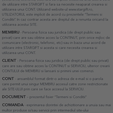
de utilizare intre STARGIFT si fara sa necesite neaparat crearea si
utilizarea unui CONT. Utilizand website-ul www.stargift.ro,
UTILIZATORUL este implicit de acord cu prezentele “Termeni si
Conditii”. In caz contrar acesta are dreptul de a renunta oricand la
utilizarea acestui SITE.
MEMBRU
- Persoana fizica sau juridica (de drept public sau
privat) care are sau obtine acces la CONTINUT, prin orice mijloc de
comunicare (electronic, telefonic, etc) sau in baza unui acord de
utilizare intre STARGIFT si acesta si care necesita crearea si
utilizarea unui CONT.
CLIENT
- Persoana fizica sau juridica (de drept public sau privat)
care are sau obtine acces la CONTINUT si SERVICIU, ulterior crearii
CONTULUI de MEMBRU si lansarii si primirii unei comenzi.
CONT
- ansamblul format dintr-o adresa de e-mail si o parola
care permit unui singur MEMBRU accesul catre zone restrictionate
ale SITE-ULUI prin care se face accesul la SERVICIU.
DOCUMENT
– prezentul fisier “Termeni si Conditii”
COMANDA
- exprimarea dorintei de achizitionare a unuia sau mai
multor produse si/sau servicii prin intermediul site-ului