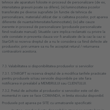
tehnice ale aparaturii folosite in procesul de personalizare (de ex,
intensitatea gravurii poate sa difere), (iii) luminozitatea pozelor
transferate pe diverse suprafete (in functie de tehnica de
personalizare, materialul utilizat dar si calitatea pozelor, pot aparea
diferente de nuanta/intensitate/luminozitate), (iv) alte cauze
inerente in procesul de personalizare (produsele personalizate
fiind realizate manual). Situatiile care implica reclamatii cu privire la
cele constate in prezenta clauza vor fi analizate de la caz la caz si
StarGift isi rezerva dreptul de a nu le considera ca fiind defecte ale
produselor, prin urmare sa nu fie acceptat returul / returnarea
contravalorii acestora.
7.3. Valabilitatea si disponibilitatea produselor si serviciilor
7.3.1. STARGIFT isi rezerva dreptul de a modifica tarifele practicate
pentru produsele si/sau serviciile disponibile pe site fara
notificarea in prealabil a MEMBRULUI sau CLIENTULUI.
7.3.2. Pretul de achizitie al produselor si serviciilor este cel din
momentul in care se face COMANDA, in limita stocului disponibil.
Produsele pot aparea pe SITE cu urmatoarele specificatii: