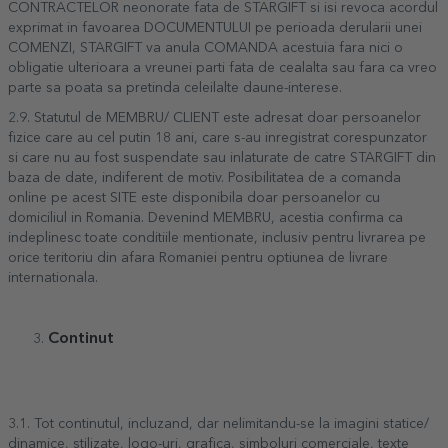
CONTRACTELOR neonorate fata de STARGIFT si isi revoca acordul
exprimat in favoarea DOCUMENTULUI pe perioada derularii unei
COMENZI, STARGIFT va anula COMANDA acestuia fara nici o
obligatie ulterioara a vreunei parti fata de cealalta sau fara ca vreo
parte sa poata sa pretinda celeilalte daune-interese.
2.9. Statutul de MEMBRU/ CLIENT este adresat doar persoanelor
fizice care au cel putin 18 ani, care s-au inregistrat corespunzator
si care nu au fost suspendate sau inlaturate de catre STARGIFT din
baza de date, indiferent de motiv. Posibilitatea de a comanda
online pe acest SITE este disponibila doar persoanelor cu
domiciliul in Romania. Devenind MEMBRU, acestia confirma ca
indeplinesc toate conditiile mentionate, inclusiv pentru livrarea pe
orice teritoriu din afara Romaniei pentru optiunea de livrare
internationala.
Continut
3.1. Tot continutul, incluzand, dar nelimitandu-se la imagini statice/
dinamice, stilizate, logo-uri, grafica, simboluri comerciale, texte