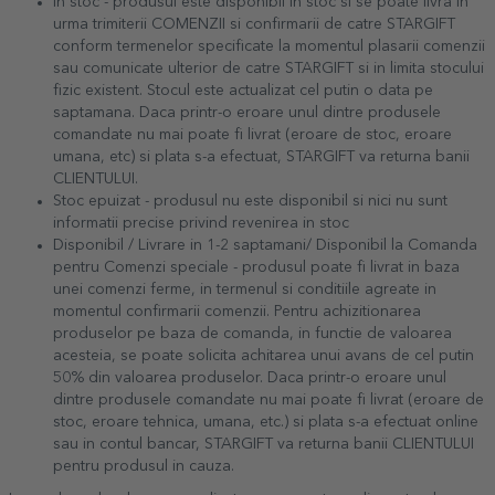
In stoc - produsul este disponibil in stoc si se poate livra in
urma trimiterii COMENZII si confirmarii de catre STARGIFT
conform termenelor specificate la momentul plasarii comenzii
sau comunicate ulterior de catre STARGIFT si in limita stocului
fizic existent. Stocul este actualizat cel putin o data pe
saptamana. Daca printr-o eroare unul dintre produsele
comandate nu mai poate fi livrat (eroare de stoc, eroare
umana, etc) si plata s-a efectuat, STARGIFT va returna banii
CLIENTULUI.
Stoc epuizat - produsul nu este disponibil si nici nu sunt
informatii precise privind revenirea in stoc
Disponibil / Livrare in 1-2 saptamani/ Disponibil la Comanda
pentru Comenzi speciale - produsul poate fi livrat in baza
unei comenzi ferme, in termenul si conditiile agreate in
momentul confirmarii comenzii. Pentru achizitionarea
produselor pe baza de comanda, in functie de valoarea
acesteia, se poate solicita achitarea unui avans de cel putin
50% din valoarea produselor. Daca printr-o eroare unul
dintre produsele comandate nu mai poate fi livrat (eroare de
stoc, eroare tehnica, umana, etc.) si plata s-a efectuat online
sau in contul bancar, STARGIFT va returna banii CLIENTULUI
pentru produsul in cauza.