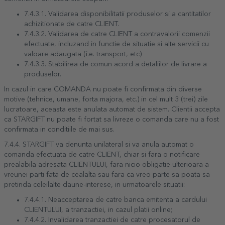
7.4.3.1. Validarea disponibilitatii produselor si a cantitatilor
achizitionate de catre CLIENT.
7.4.3.2. Validarea de catre CLIENT a contravalorii comenzii
efectuate, incluzand in functie de situatie si alte servicii cu
valoare adaugata (i.e. transport, etc)
7.4.3.3. Stabilirea de comun acord a detaliilor de livrare a
produselor.
In cazul in care COMANDA nu poate fi confirmata din diverse
motive (tehnice, umane, forta majora, etc.) in cel mult 3 (trei) zile
lucratoare, aceasta este anulata automat de sistem. Clientii accepta
ca STARGIFT nu poate fi fortat sa livreze o comanda care nu a fost
confirmata in conditiile de mai sus.
7.4.4. STARGIFT va denunta unilateral si va anula automat o
comanda efectuata de catre CLIENT, chiar si fara o notificare
prealabila adresata CLIENTULUI, fara nicio obligatie ulterioara a
vreunei parti fata de cealalta sau fara ca vreo parte sa poata sa
pretinda celeilalte daune-interese, in urmatoarele situatii:
7.4.4.1. Neacceptarea de catre banca emitenta a cardului
CLIENTULUI, a tranzactiei, in cazul platii online;
7.4.4.2. Invalidarea tranzactiei de catre procesatorul de