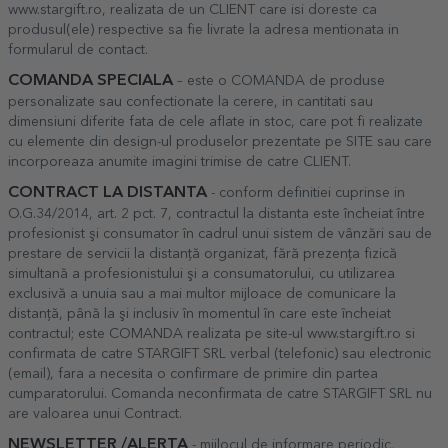
www.stargift.ro, realizata de un CLIENT care isi doreste ca
produsul(ele) respective sa fie livrate la adresa mentionata in
formularul de contact.
COMANDA SPECIALA
– este o COMANDA de produse
personalizate sau confectionate la cerere, in cantitati sau
dimensiuni diferite fata de cele aflate in stoc, care pot fi realizate
cu elemente din design-ul produselor prezentate pe SITE sau care
incorporeaza anumite imagini trimise de catre CLIENT.
CONTRACT LA DISTANTA
- conform definitiei cuprinse in
O.G.34/2014, art. 2 pct. 7, contractul la distanta este încheiat între
profesionist şi consumator în cadrul unui sistem de vânzări sau de
prestare de servicii la distanţă organizat, fără prezenţa fizică
simultană a profesionistului şi a consumatorului, cu utilizarea
exclusivă a unuia sau a mai multor mijloace de comunicare la
distanţă, până la şi inclusiv în momentul în care este încheiat
contractul; este COMANDA realizata pe site-ul www.stargift.ro si
confirmata de catre STARGIFT SRL verbal (telefonic) sau electronic
(email), fara a necesita o confirmare de primire din partea
cumparatorului. Comanda neconfirmata de catre STARGIFT SRL nu
are valoarea unui Contract.
NEWSLETTER /ALERTA
- mijlocul de informare periodic,