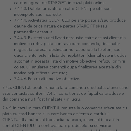
carduri agreat de STARGIFT, in cazul platii online;
7.4.4.3. Datele furnizate de catre CLIENT pe site sunt
incomplete sau incorecte;
7.4.4.4. Activitatea CLIENTULUI pe site poate si/sau produce
daune de orice natura de partea STARGIFT si/sau
partenerilor acestuia.
7.4.4.5. Existenta unei livrari nereusite catre acelasi client din
motive ca refuz plata contravaloare comanda, destinatar
negasit la adresa, destinatar nu raspunde la telefon, sau
daca clientul este in lista de neplatitori (clientul este introdus
automat in aceasta lista din motive obiective: refuzul primirii
coletului, anularea comenzii dupa finalizarea acesteia din
motive nejustificate, etc.)etc.;
7.4.4.6. Pentru alte motive obiective.
7.4.5. CLIENTUL poate renunta la o comanda efectuata, atunci cand
este contactat conform 7.4.3., conditionat de faptul ca produsele
din comanda nu fi fost finalizate / in lucru.
7.4.6. In cazul in care CLIENTUL renunta la o comanda efectuata cu
plata cu card bancar si in care banca emitenta a cardului
CLIENTULUI a autorizat tranzactia bancara, in sensul blocarii in
contul CLIENTULUI a contravaloarii produselor si serviciilor