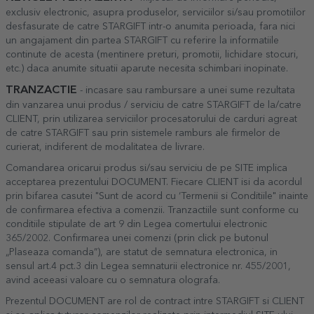
exclusiv electronic, asupra produselor, serviciilor si/sau promotiilor
desfasurate de catre STARGIFT intr-o anumita perioada, fara nici
un angajament din partea STARGIFT cu referire la informatiile
continute de acesta (mentinere preturi, promotii, lichidare stocuri,
etc.) daca anumite situatii aparute necesita schimbari inopinate.
TRANZACTIE
- incasare sau rambursare a unei sume rezultata
din vanzarea unui produs / serviciu de catre STARGIFT de la/catre
CLIENT, prin utilizarea serviciilor procesatorului de carduri agreat
de catre STARGIFT sau prin sistemele ramburs ale firmelor de
curierat, indiferent de modalitatea de livrare.
Comandarea oricarui produs si/sau serviciu de pe SITE implica
acceptarea prezentului DOCUMENT. Fiecare CLIENT isi da acordul
prin bifarea casutei "Sunt de acord cu ‘Termenii si Conditiile" inainte
de confirmarea efectiva a comenzii. Tranzactiile sunt conforme cu
conditiile stipulate de art 9 din Legea comertului electronic
365/2002. Confirmarea unei comenzi (prin click pe butonul
„Plaseaza comanda”), are statut de semnatura electronica, in
sensul art.4 pct.3 din Legea semnaturii electronice nr. 455/2001,
avind aceeasi valoare cu o semnatura olografa.
Prezentul DOCUMENT are rol de contract intre STARGIFT si CLIENT