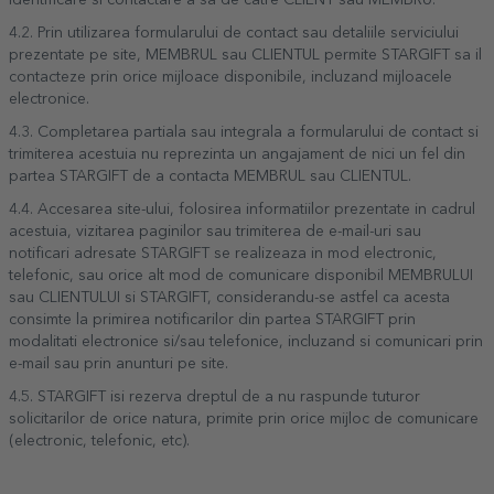
identificare si contactare a sa de catre CLIENT sau MEMBRU.
4.2. Prin utilizarea formularului de contact sau detaliile serviciului
prezentate pe site, MEMBRUL sau CLIENTUL permite STARGIFT sa il
contacteze prin orice mijloace disponibile, incluzand mijloacele
electronice.
4.3. Completarea partiala sau integrala a formularului de contact si
trimiterea acestuia nu reprezinta un angajament de nici un fel din
partea STARGIFT de a contacta MEMBRUL sau CLIENTUL.
4.4. Accesarea site-ului, folosirea informatiilor prezentate in cadrul
acestuia, vizitarea paginilor sau trimiterea de e-mail-uri sau
notificari adresate STARGIFT se realizeaza in mod electronic,
telefonic, sau orice alt mod de comunicare disponibil MEMBRULUI
sau CLIENTULUI si STARGIFT, considerandu-se astfel ca acesta
consimte la primirea notificarilor din partea STARGIFT prin
modalitati electronice si/sau telefonice, incluzand si comunicari prin
e-mail sau prin anunturi pe site.
4.5. STARGIFT isi rezerva dreptul de a nu raspunde tuturor
solicitarilor de orice natura, primite prin orice mijloc de comunicare
(electronic, telefonic, etc).