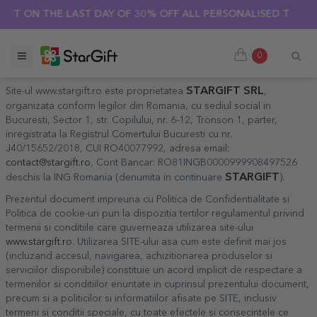
HE LAST DAY OF 30% OFF ALL PERSONALISED T-SHIRTS! 🔥
SUMMER SALE 🌴 UP TO 40% OFF OVER 100 PERSONALISED G
0
STARGIFT SRL
Site-ul www.stargift.ro este proprietatea
,
organizata conform legilor din Romania, cu sediul social in
Bucuresti, Sector 1, str. Copilului, nr. 6-12, Tronson 1, parter,
inregistrata la Registrul Comertului Bucuresti cu nr.
J40/15652/2018, CUI RO40077992, adresa email:
contact@stargift.ro
, Cont Bancar: RO81INGB0000999908497526
STARGIFT
deschis la ING Romania (denumita in continuare
).
Prezentul document impreuna cu Politica de Confidentialitate si
Politica de cookie-uri pun la dispozitia tertilor regulamentul privind
termenii si conditiile care guverneaza utilizarea site-ului
www.stargift.ro
. Utilizarea SITE-ului asa cum este definit mai jos
(incluzand accesul, navigarea, achizitionarea produselor si
serviciilor disponibile) constituie un acord implicit de respectare a
termenilor si conditiilor enuntate in cuprinsul prezentului document,
precum si a politicilor si informatiilor afisate pe SITE, inclusiv
termeni si conditii speciale, cu toate efectele si consecintele ce