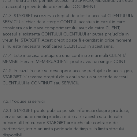
7.1.2. Pentru a i se permite accesul la SERVICIU, MEMBRUL va trebui
sa accepte prevederile prezentului DOCUMENT.
7.1.3. STARGIFT isi rezerva dreptul de a limita accesul CLIENTULUI la
SERVICIU si chiar de a sterge CONTUL acestuia in cazul in care
considera ca in baza comportmentului avut de catre CLIENT,
accesul si existenta CONTULUI CLIENTULUI ar putea prejudicia in
vreun fel STARGIFT. Acest drept poate fi exercitat in orice moment
si nu este necesara notificarea CLIENTULUI in acest sens.
7.1.4. Este interzisa partajarea unui cont intre mai multi CLIENTI/
MEMBRI. Fiecare MEMBRU/CLIENT poate avea un singur CONT.
7.1.5. In cazul in care se descopera accese partajate de acest gen,
STARGIFT isi rezerva dreptul de a anula sau a suspenda accesul
CLIENTULUI la CONTINUT sau SERVICIU.
7.2. Produse si servicii
7.2.1. STARGIFT poate publica pe site informatii despre produse,
servicii si/sau promotii practicate de catre acesta sau de catre
oricare alt tert cu care STARGIFT are incheiate contracte de
parteneriat, intr-o anumita perioada de timp si in limita stocului
disponibil.