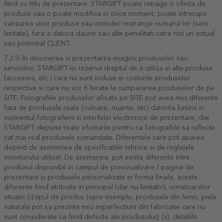
fiind cu titlu de prezentare. STARGIFT poate retrage o oferta de
produse sau o poate modifica in orice moment, poate intrerupe
vanzarea unor produse sau extinde/ restrange numarul lor (serii
limitate), fara a datora daune sau alte penalitati catre nici un actual
sau potential CLIENT.
7.2.9. In descrierea si prezentarea imaginii produselor sau
serviciilor, STARGIFT isi rezerva dreptul de a utiliza si alte produse
(accesorii, etc.) care nu sunt incluse in costurile produselor
respective si care nu vor fi livrate la cumpararea produselor de pe
SITE. Fotografiile produselor afisate pe SITE pot avea mici diferente
fata de produsele reale (culoare, nuante, etc) datorita luminii in
momentul fotografierii si interfetei electronice de prezentare, dar
STARGIFT depune toate eforturile pentru ca fotografiile sa reflecte
cat mai real produsele comandate. Diferentele care pot aparea
depind de asemenea de specificatiile tehnice si de reglajele
monitorului utilizat. De asemenea, pot exista diferente intre
produsul disponibil in campul de previzualizare / pagina de
prezentare si produsele personalizate in forma finala, aceste
diferente fiind atribuite in principal (dar nu limitativ), urmatoarelor
situatii: (i) tipul de produs (spre exemplu, produsele din lemn, piele
naturala pot sa prezinte mici imperfectiuni din fabricatie care nu
sunt considerate ca fiind defecte ale produsului); (ii) detaliile