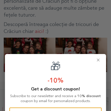
personalizate de Crăciun pot fi o opțiune
excelentă, care să adauge multe zâmbete pe
fețele tuturor.
Descoperă întreaga colecție de tricouri de
Crăciun chiar
aici!
:)
×
🎁
-10%
What others are buying
Get a discount coupon!
Subscribe to our newsletter and receive a
10% discount
coupon by email for personalized products.