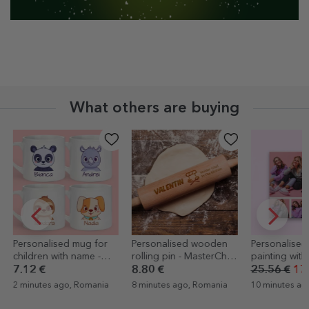
What others are buying
-30%
Personalised wooden
Personalised canvas
StarGift gift
rolling pin - MasterChef
painting with 5 photos
1.05 €
in the kitchen
8.80 €
25.56 €
17.89 €
22 minutes ag
8 minutes ago, Romania
10 minutes ago, Romania