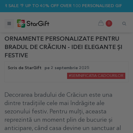
 SALE 🌴 UP TO 40% OFF OVER 100 PERSONALISED GIFTS ☀️
0
ORNAMENTE PERSONALIZATE PENTRU
BRADUL DE CRĂCIUN - IDEI ELEGANTE ȘI
FESTIVE
Scris de
StarGift
pe
2 septembrie 2025
#SEMNIFICATIA CADOURILOR
Decorarea bradului de Crăciun este una
dintre tradițiile cele mai îndrăgite ale
sezonului festiv. Pentru mulți, aceasta
reprezintă un moment plin de bucurie și
anticipare, când casa devine un sanctuar al