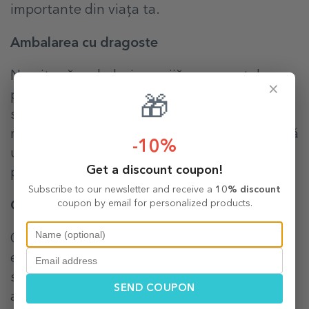
importante din viața ta.
Ambalarea cu dragoste
Nu uita să ambalezi cu grijă ornamentele
×
personalizate. Poți să le pui în cutii elegante
🎁
sau să le așezi în săculeți de organza cu
mărgele sclipitoare. Ambalajul grijuliu adaugă
-10%
un plus de farmec și protecție ornamentelor
Get a discount coupon!
prețioase.
Subscribe to our newsletter and receive a
10% discount
coupon by email for personalized products.
Găsirea spațiului potrivit
Odată ce pomul este decorat, asigură-te că
este așezat într-un loc special din casă. Poți
să-l plasezi în sufragerie pentru a fi centrul
SEND COUPON
atenției sau într-un loc mai intim, cum ar fi