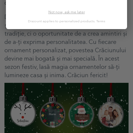
dormitorul, pentru o notă mai personală.
Not now, ask me later
Decorarea pomului de Crăciun cu ornamente
Discount applies to personalized products.
Terms
și globuri personalizate nu este doar o
tradiție, ci o oportunitate de a crea amintiri și
de a-ți exprima personalitatea. Cu fiecare
ornament personalizat, povestea Crăciunului
devine mai bogată și mai specială. În acest
sezon festiv, lasă magia ornamentelor să-ți
lumineze casa și inima. Crăciun fericit!