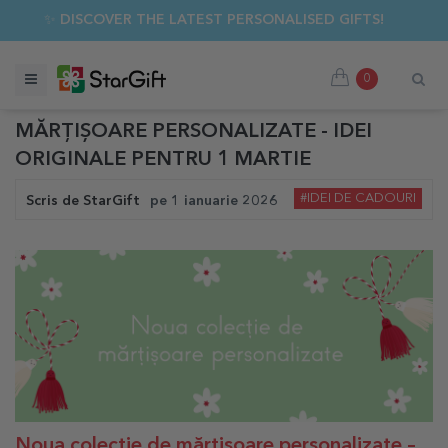
✨ DISCOVER THE LATEST PERSONALISED GIFTS!
0
MĂRȚIȘOARE PERSONALIZATE - IDEI
ORIGINALE PENTRU 1 MARTIE
#IDEI DE CADOURI
Scris de
StarGift
pe
1 ianuarie 2026
N
oua colecție de mărțișoare personalizate –