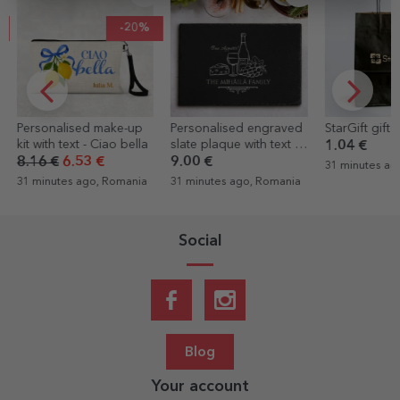
-20%
ke-up
Personalised engraved
StarGift gift bag
Set o
o bella
slate plaque with text -
sticke
1.04 €
Family
labels
9.00 €
3.14 
31 minutes ago, Romania
Sport
omania
31 minutes ago, Romania
31 min
Social
Blog
Your account