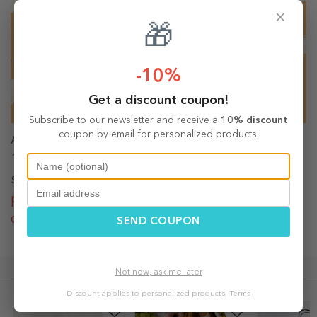
×
🎁
-10%
Get a discount coupon!
Subscribe to our newsletter and receive a
10% discount
coupon by email for personalized products.
Alege un mărțișor personalizat și transformă
1 Martie într-o sărbătoare cu adevărat
specială!
Descoperă colecția completă și
personalizează mărțișorul perfect pentru cei
dragi!
SEND COUPON
Not now, ask me later
What others are buying
Discount applies to personalized products.
Terms