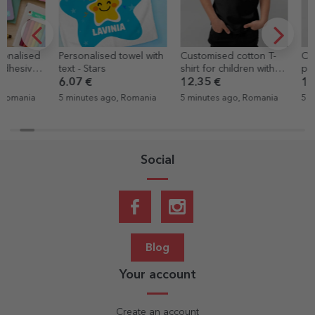
Personalised towel with
Customised cotton T-
Cotton T-shirt
text - Stars
shirt for children with
personalised 
text - School T-shirt
First day in 
6.07 €
12.35 €
12.35 €
class
5 minutes ago, Romania
5 minutes ago, Romania
5 minutes ago
Social
Blog
Your account
Create an account