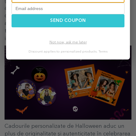
și că vrei să faci ziua cuiva de Halloween cu
adevărat specială. Acest sentiment de grijă este
cel mai de preț cadou pe care îl poți oferi. De
SEND COUPON
aceea, puteți opta pentru câteva insigne
tematice personalizate sau un magnet simpatic,
iar atmosfera se va schimba instant.
Not now, ask me later
Discount applies to personalized products.
Terms
Cadourile personalizate de Halloween aduc un
plus de originalitate și autenticitate în celebrarea