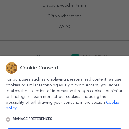
Discount voucher terms
Gift voucher terms
ANPC
powered by
SMARTLY.ro
Cookie Consent
logistics by
APACARGO.com
For purposes such as displaying personalized content, we use
cookies or similar technologies. By clicking Accept, you agree
to allow the collection of information through cookies or similar
technologies. Learn more about cookies, including the
possibility of withdrawing your consent, in the section
Cookie
policy
MANAGE PREFERENCES
© 2016-2026
StarGift
Romania,
București
, strada
Copilului
nr. 6-12, parter
,
Sector 1
, cod postal
012178
,
email: