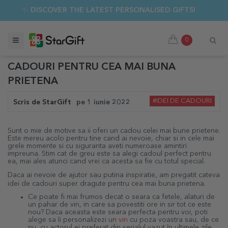
✨ DISCOVER THE LATEST PERSONALISED GIFTS!
0
CADOURI PENTRU CEA MAI BUNA
PRIETENA
#IDEI DE CADOURI
Scris de
StarGift
pe
1 iunie 2022
Sunt o mie de motive sa ii oferi un cadou celei mai bune prietene.
Este mereu acolo pentru tine cand ai nevoie, chiar si in cele mai
grele momente si cu siguranta aveti numeroase amintiri
impreuna. Stim cat de greu este sa alegi cadoul perfect pentru
ea, mai ales atunci cand vrei ca acesta sa fie cu totul special.
Daca ai nevoie de ajutor sau putina inspiratie, am pregatit cateva
idei de cadouri super dragute pentru cea mai buna prietena.
Ce poate fi mai frumos decat o seara ca fetele, alaturi de
un pahar de vin, in care sa povestiti ore in sir tot ce este
nou? Daca aceasta este seara perfecta pentru voi, poti
alege sa îi personalizezi un
vin
cu poza voastra sau, de ce
nu, cu actorul ei preferat din serialul vazut în ultimele zile.