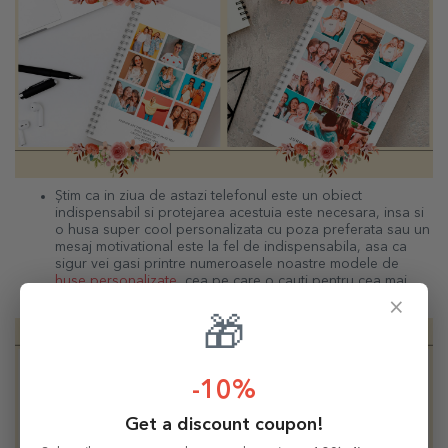
Știm ca in ziua de astazi telefonul este un obiect
indispensabil si protejarea acestuia este necesara, insa si
o husa super cool personalizata cu poza preferata sau un
mesaj motivational este la fel de indispensabila, asa ca
sigur vei gasi printre numeroasele noastre modele de
huse personalizate
, cea pe care o cauti pentru cea mai
buna prietena.
×
🎁
-10%
Get a discount coupon!