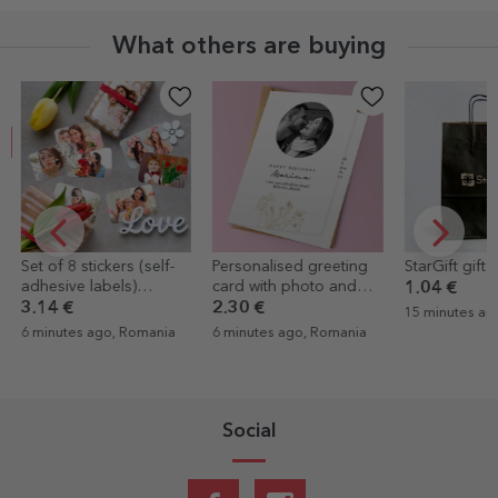
What others are buying
Set of 8 stickers (self-
Personalised greeting
StarGift gift
adhesive labels)
card with photo and
1.04 €
personalised with
text - Elegance
3.14 €
2.30 €
15 minutes ag
photos
6 minutes ago, Romania
6 minutes ago, Romania
Social