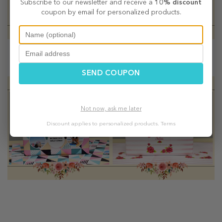
Subscribe to our newsletter and receive a
10% discount
coupon by email for personalized products.
Ai ales un super cadou? Personalizeaza-i si
hartia de
impachetat
si gata, cadoul perfect pentru prietena
perfecta este pregatit!
SEND COUPON
Not now, ask me later
Discount applies to personalized products.
Terms