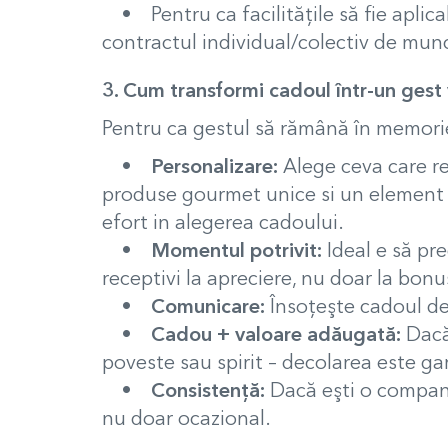
• Pentru ca facilităţile să fie aplica
contractul individual/colectiv de mu
3. Cum transformi cadoul într-un gest 
Pentru ca gestul să rămână în memorie,
•
Personalizare:
Alege ceva care re
produse gourmet unice si un element p
efort in alegerea cadoului.
•
Momentul potrivit:
Ideal e să pr
receptivi la apreciere, nu doar la bonu
•
Comunicare:
Însoţeşte cadoul de 
•
Cadou + valoare adăugată:
Dacă 
poveste sau spirit – decolarea este ga
•
Consistență:
Dacă eşti o companie
nu doar ocazional.