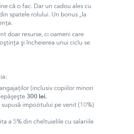
ine că o fac. Dar un cadou ales cu
 din spatele rolului. Un bonus „la
enţa.
nt doar resurse, ci oameni care
ştinţa şi încheierea unui ciclu se
ia:
ngajaţilor (inclusiv copiilor minori
 depăşeşte
300 lei.
supusă impozitului pe venit (10%)
a a 5% din cheltuielile cu salariile