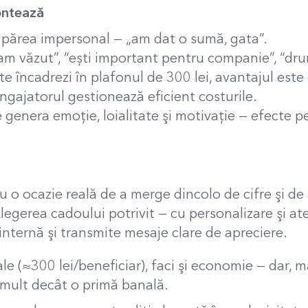
ontează
 părea impersonal — „am dat o sumă, gata”.
am văzut”, “ești important pentru companie”, “dr
 încadrezi în plafonul de 300 lei, avantajul este
angajatorul gestionează eficient costurile.
genera emoţie, loialitate şi motivaţie — efecte 
 o ocazie reală de a merge dincolo de cifre şi de a
legerea cadoului potrivit — cu personalizare şi 
nternă şi transmite mesaje clare de apreciere.
cale (≈300 lei/beneficiar), faci şi economie — dar, m
 mult decât o primă banală.