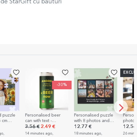
 de StarGift cu băuturi
EXCLU
-30%
d puzzle
Personalised beer
Personalised puzzle
Person
5 cm
can with text -
with 8 photos and
photo 
Incoming call
text, 36x24 cm
photos 
3.56 €
2.49 €
12.77 €
12.56
Happin
go,
14 minutes ago,
18 minutes ago,
26 minu