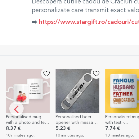
Descoperă cutiile cadou de Crăciun cu
personalizate care transmit exact valo
➡️
https://www.stargift.ro/cadouri/c
Personalised mug
Personalised beer
Personalised mu
with a photo and text
opener with message
with text -
– heart-shaped
- Star
Grandfather's st
8.37 €
5.23 €
7.74 €
handle design
10 minutes ago,
10 minutes ago,
10 minutes ago,