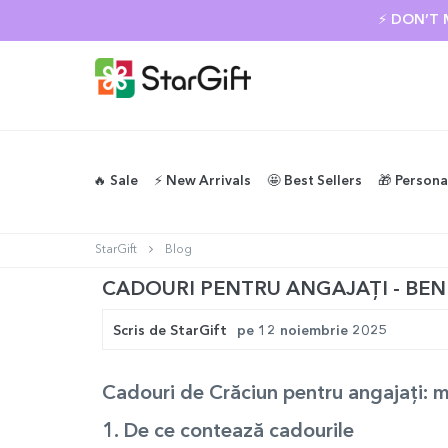
⚡ DON’T 
🔥 Sale
⚡️ New Arrivals
🤩 Best Sellers
🎁 Persona
StarGift
Blog
CADOURI PENTRU ANGAJAȚI - BENEF
Scris de
StarGift
pe
12 noiembrie 2025
Cadouri de Crăciun
pentru angajați
: 
1. De ce contează
cadourile