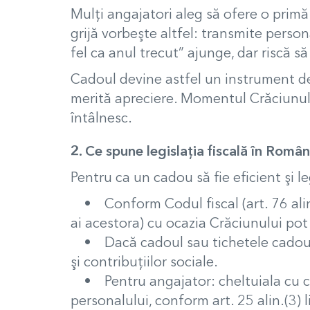
Mulți angajatori aleg să ofere o primă
grijă vorbeşte altfel: transmite person
fel ca anul trecut” ajunge, dar riscă s
Cadoul devine astfel un instrument de 
merită apreciere. Momentul Crăciunului
întâlnesc.
2. Ce spune legislaţia fiscală în Român
Pentru ca un cadou să fie eficient şi le
• Conform Codul fiscal (art. 76 alin. (
ai acestora) cu ocazia Crăciunului pot
• Dacă cadoul sau tichetele cadou de
şi contribuţiilor sociale.
• Pentru angajator: cheltuiala cu cado
personalului, conform art. 25 alin.(3) l