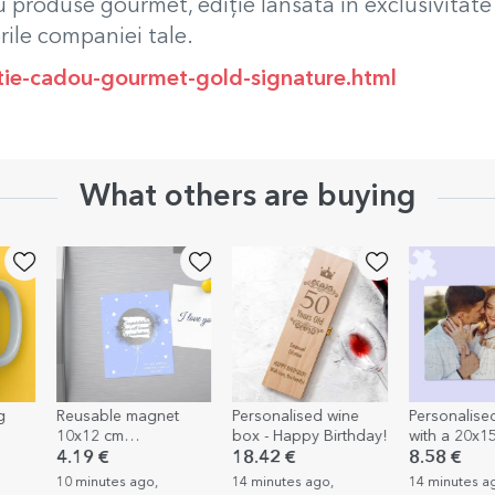
 produse gourmet, ediție lansată în exclusivitate
rile companiei tale.
utie-cadou-gourmet-gold-signature.html
What others are buying
g
Reusable magnet
Personalised wine
Personalise
10x12 cm
box - Happy Birthday!
with a 20x1
ory
personalised with text
photo
4.19 €
18.42 €
8.58 €
- Surpriza
10 minutes ago,
14 minutes ago,
14 minutes a