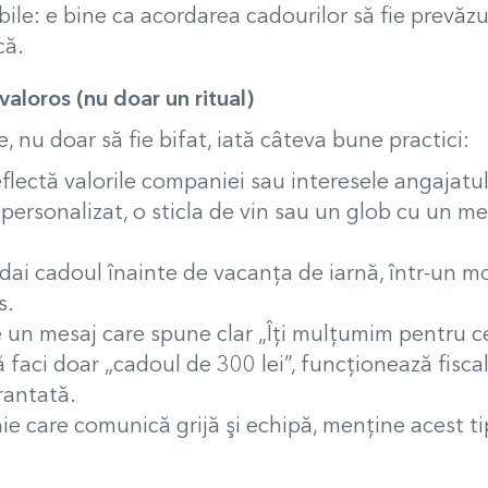
bile: e bine ca acordarea cadourilor să fie prevăz
ncă.
valoros (nu doar un ritual)
 nu doar să fie bifat, iată câteva bune practici:
flectă valorile companiei sau interesele angajatu
ersonalizat, o sticla de vin sau un glob cu un me
edai cadoul înainte de vacanţa de iarnă, într-un 
s.
un mesaj care spune clar „Îți mulţumim pentru ce 
faci doar „cadoul de 300 lei”, funcţionează fisca
rantată.
 care comunică grijă şi echipă, menţine acest tip