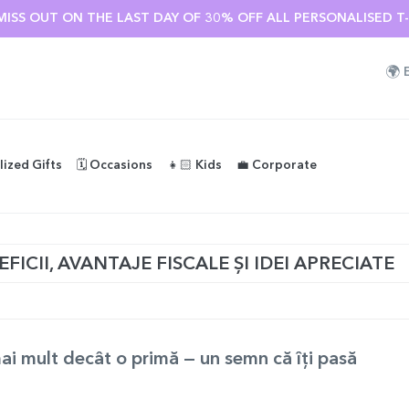
MISS OUT ON THE LAST DAY OF 30% OFF ALL PERSONALISED T-S
🌍
lized Gifts
🗓️ Occasions
👧🏻 Kids
💼 Corporate
ICII, AVANTAJE FISCALE ȘI IDEI APRECIATE
mai mult decât o primă — un semn că îți pasă