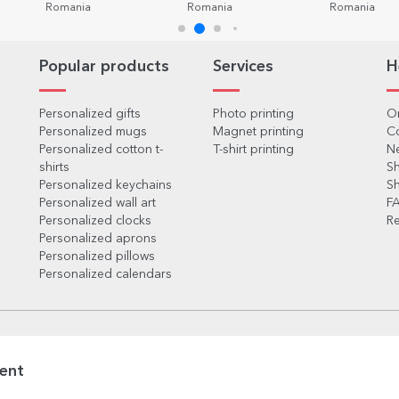
Romania
Romania
Romania
Popular products
Services
H
Personalized gifts
Photo printing
Or
Personalized mugs
Magnet printing
C
Personalized cotton t-
T-shirt printing
Ne
shirts
Sh
Personalized keychains
Sh
Personalized wall art
F
Personalized clocks
Re
Personalized aprons
Personalized pillows
Personalized calendars
powered by
SMARTLY.ro
ent