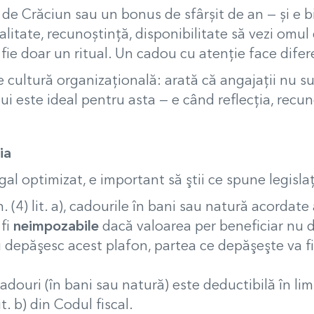
 de Crăciun sau un bonus de sfârșit de an — și e b
alitate, recunoștință, disponibilitate să vezi omul
ă fie doar un ritual. Un cadou cu atenţie face difer
cultură organizaţională: arată că angajaţii nu su
 este ideal pentru asta — e când reflecţia, recuno
ia
gal optimizat, e important să ştii ce spune legislaţ
4) lit. a), cadourile în bani sau natură acordate a
 fi
neimpozabile
dacă valoarea per beneficiar nu
păşesc acest plafon, partea ce depăşeşte va fi 
uri (în bani sau natură) este deductibilă în limit
it. b) din Codul fiscal.