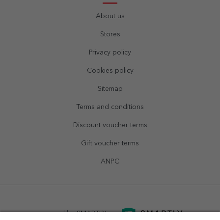
About us
Stores
Privacy policy
Cookies policy
Sitemap
Terms and conditions
Discount voucher terms
Gift voucher terms
ANPC
powered by
SMARTLY.ro