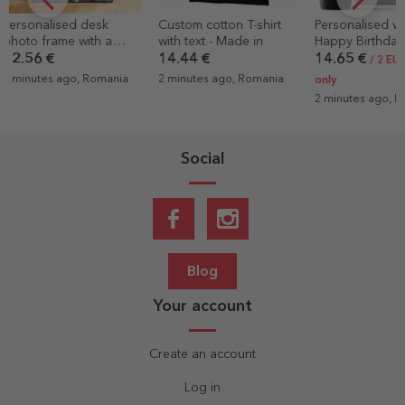
Custom cotton T-shirt
Personalised wine -
Custom cotton
with text - Made in
Happy Birthday
with your por
graphic
14.44 €
14.65 €
14.44 €
/ 2 EUR label
2 minutes ago, Romania
6 minutes ago
only
2 minutes ago, Romania
Social
Blog
Your account
Create an account
Log in