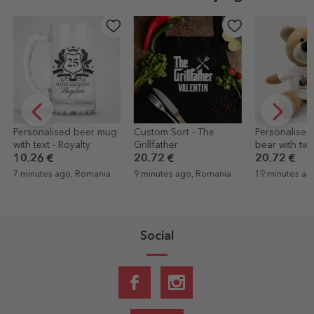
 beer mug
Custom Sort - The
Personalised teddy
Pe
alty
Grillfather
bear with two photos
kit
and text
/ 
20.72 €
20.72 €
8.
, Romania
9 minutes ago, Romania
19 minutes ago, Romania
26 
Social