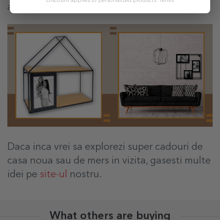
Discount applies to personalized products.
Terms
alte rame foto decorative.
Daca inca vrei sa explorezi super cadouri de
casa noua sau de mers in vizita, gasesti multe
idei pe
site-ul
nostru.
What others are buying