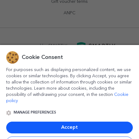
Gift voucher terms
ANPC
powered by
SMARTLY.ro
Cookie Consent
logistics by
APACARGO.com
For purposes such as displaying personalized content, we use
cookies or similar technologies. By clicking Accept, you agree
to allow the collection of information through cookies or similar
technologies. Learn more about cookies, including the
possibility of withdrawing your consent, in the section
Cookie
policy
MANAGE PREFERENCES
© 2016-2026
StarGift
Romania,
București
, strada
Copilului
nr. 6-12, parter
,
Sector 1
, cod postal
012178
,
email:
contact@stargift.com
Accept
www.stargift.com
STARGIFT SRL
, cod fiscal
40077992