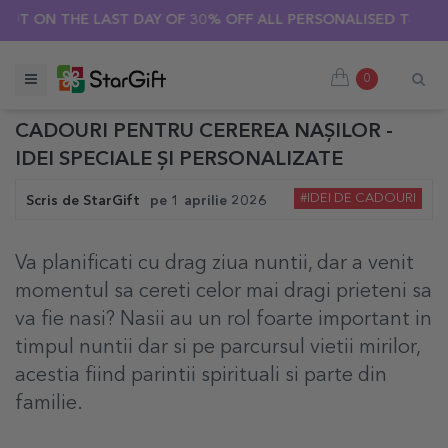
N THE LAST DAY OF 30% OFF ALL PERSONALISED T-SHIRTS! 🔥
0
CADOURI PENTRU CEREREA NAȘILOR -
IDEI SPECIALE ȘI PERSONALIZATE
#IDEI DE CADOURI
Scris de
StarGift
pe
1 aprilie 2026
Va planificati cu drag ziua nuntii, dar a venit
momentul sa cereti celor mai dragi prieteni sa
va fie nasi? Nasii au un rol foarte important in
timpul nuntii dar si pe parcursul vietii mirilor,
acestia fiind parintii spirituali si parte din
familie.