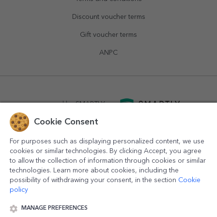
Discount voucher terms
Gift voucher terms
ANPC
powered by
SMARTLY.ro
Cookie Consent
logistics by
APACARGO.com
For purposes such as displaying personalized content, we use
cookies or similar technologies. By clicking Accept, you agree
to allow the collection of information through cookies or similar
technologies. Learn more about cookies, including the
possibility of withdrawing your consent, in the section
Cookie
policy
MANAGE PREFERENCES
© 2016-2026
StarGift
Romania,
București
, strada
Copilului