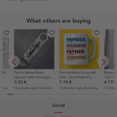
What others are buying
Personalised beer
Personalised mug with
Reusable ma
opener with message -
text - Grandfather's
10x12 cm pe
Star
story
with text - Su
5.23 €
7.74 €
4.19 €
10 minutes ago, Romania
10 minutes ago, Romania
10 minutes ag
Social