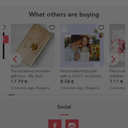
What others are buying
Personalised wooden
Personalised puzzle
Personalised
gift box - My first
with a 20x15 cm photo
children - He
memories
17.79 €
8.58 €
7.11 €
3 minutes ago, Bulgaria
3 minutes ago, Bulgaria
3 minutes ago,
Social