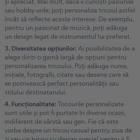
și apreciat.
Mai mult, dacă îi cunoști
pasiunile
sau hobby-urile, poți personaliza tricoul astfel
încât să reflecte aceste interese. De exemplu,
pentru un pasionat de muzică, poți adăuga
un design legat de instrumentul lui preferat.
3. Diversitatea opțiunilor:
Ai posibilitatea de a
alege dintr-o gamă largă de opțiuni pentru
personalizarea tricoului. Poți adăuga nume,
inițiale, fotografii, citate sau desene care să
se potrivească perfect personalității sau
stilului destinatarului.
4. Funcționalitate:
Tricourile personalizate
sunt utile și pot fi purtate în diverse ocazii,
indiferent de vârstă sau gen. Fie că este
vorba despre un tricou casual pentru ziua de
zi sau un tricou cu design special pentru a fi