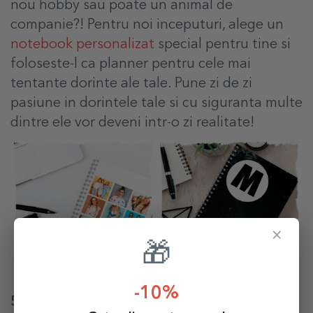
nou hobby sau poate un animal de
companie?! Pentru noi inceputuri, alege un
notebook personalizat
special pentru tine si
foloseste-l ca planner pentru cele mai
tentante dorinte ale tale. Pune zi de zi
pasiune in dorintele tale si cu siguranta multe
dintre ele vor deveni intr-o zi realitate!
×
🎁
-10%
5. Daruieste-ti chiar tie un cadou!