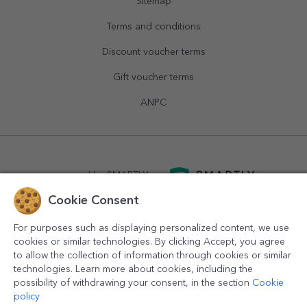
Sitemap
Terms and conditions
Discount voucher terms
Gift voucher terms
ANPC
powered by
SMARTLY.ro
Cookie Consent
logistics by
APACARGO.com
For purposes such as displaying personalized content, we use
cookies or similar technologies. By clicking Accept, you agree
to allow the collection of information through cookies or similar
technologies. Learn more about cookies, including the
possibility of withdrawing your consent, in the section
Cookie
policy