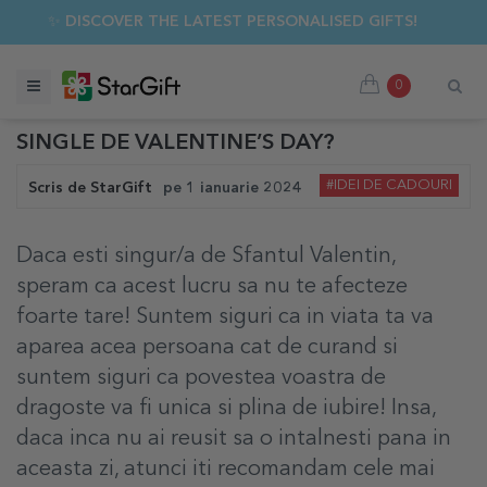
✨ DISCOVER THE LATEST PERSONALISED GIFTS!
0
SINGLE DE VALENTINE’S DAY?
#IDEI DE CADOURI
Scris de
StarGift
pe
1 ianuarie 2024
Daca esti singur/a de Sfantul Valentin,
speram ca acest lucru sa nu te afecteze
foarte tare! Suntem siguri ca in viata ta va
aparea acea persoana cat de curand si
suntem siguri ca povestea voastra de
dragoste va fi unica si plina de iubire! Insa,
daca inca nu ai reusit sa o intalnesti pana in
aceasta zi, atunci iti recomandam cele mai