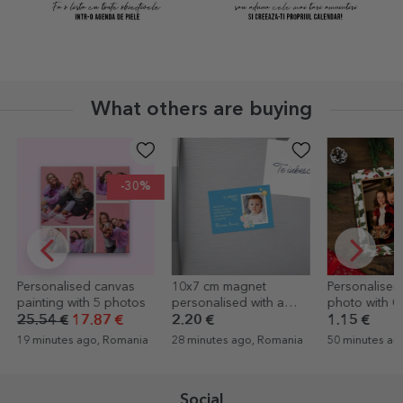
What others are buying
10x7 cm magnet
Personalised 10x12 cm
Set of golde
personalised with a
photo with Christmas
The rich god
photo and text -
theme
2.20 €
1.15 €
14.02 €
Christening gift
28 minutes ago, Romania
50 minutes ago, Romania
53 minutes ag
Social