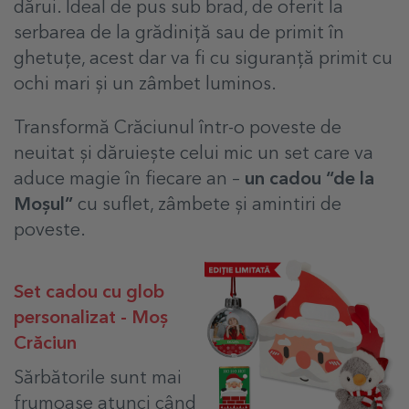
dărui. Ideal de pus sub brad, de oferit la
serbarea de la grădiniță sau de primit în
ghetuțe, acest dar va fi cu siguranță primit cu
ochi mari și un zâmbet luminos.
Transformă Crăciunul într-o poveste de
neuitat și dăruiește celui mic un set care va
aduce magie în fiecare an –
un cadou “de la
Moșul”
cu suflet, zâmbete și amintiri de
poveste.
Set cadou cu glob
personalizat - Moș
Crăciun
Sărbătorile sunt mai
frumoase atunci când