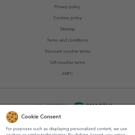
Privacy policy
Cookies policy
Sitemap
Terms and conditions
Discount voucher terms
Gift voucher terms
ANPC
powered by
SMARTLY.ro
Cookie Consent
logistics by
APACARGO.com
For purposes such as displaying personalized content, we use