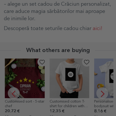
– alege un set cadou de Crăciun personalizat,
care aduce magia sărbătorilor mai aproape
de inimile lor.
Descoperă toate seturile cadou chiar
aici!
What others are buying
Customised sort - 5-star
Customised cotton T-
Personalised
chef
shirt for children with
bodysuit wit
your portrait graphic
portrait grap
20.72 €
12.35 €
8.16 €