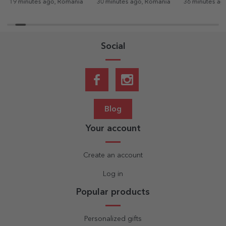
19 minutes ago, Romania
30 minutes ago, Romania
36 minutes ag
Social
Blog
Your account
Create an account
Log in
Popular products
Personalized gifts