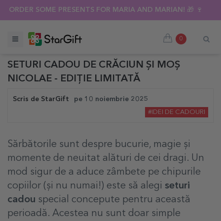
SUMMER SALE 🌴 UP TO 40% OFF OVER 100 PERSONALISED GI
ORDER SOME PRESENTS FOR MARIA AND MARIAN! 🎁 🍷
0
SETURI CADOU DE CRĂCIUN ȘI MOȘ
NICOLAE - EDIȚIE LIMITATĂ
Scris de
StarGift
pe
10 noiembrie 2025
#IDEI DE CADOURI
Sărbătorile sunt despre bucurie, magie și
momente de neuitat alături de cei dragi. Un
mod sigur de a aduce zâmbete pe chipurile
copiilor (și nu numai!) este să alegi
seturi
cadou
special concepute pentru această
perioadă. Acestea nu sunt doar simple