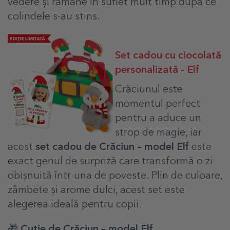
vedere și rămâne în suflet mult timp după ce
colindele s-au stins.
Set cadou cu ciocolată
personalizată - Elf
Crăciunul este
momentul perfect
pentru a aduce un
strop de magie, iar
acest
set cadou de Crăciun – model Elf
este
exact genul de surpriză care transformă o zi
obișnuită într-una de poveste. Plin de culoare,
zâmbete și arome dulci, acest set este
alegerea ideală pentru copii.
🎁 Cutie de Crăciun – model Elf