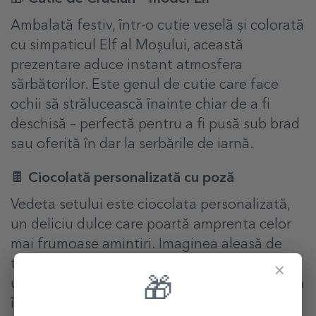
Ambalată festiv, într-o cutie veselă și colorată
cu simpaticul Elf al Moșului, această
prezentare aduce instant atmosfera
sărbătorilor. Este genul de cutie care face
ochii să strălucească înainte chiar de a fi
deschisă – perfectă pentru a fi pusă sub brad
sau oferită în dar la serbările de iarnă.
🍫 Ciocolată personalizată cu poză
Vedeta setului este ciocolata personalizată,
un deliciu dulce care poartă amprenta celor
mai frumoase amintiri. Imaginea aleasă de
tine transformă acest desert într-un cadou
×
🎁
unic și plin de emoție – o combinație perfectă
între gust și suflet. Pentru copii, este o