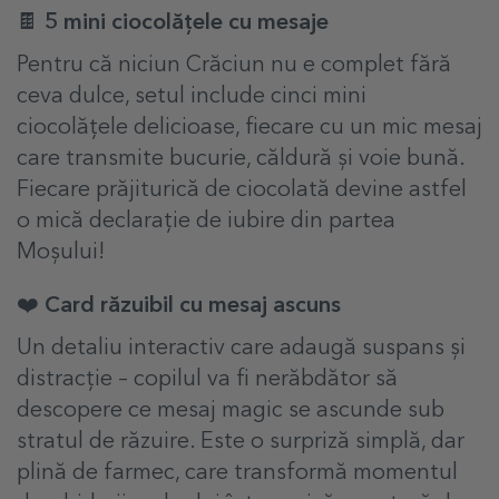
🍫 5 mini ciocolățele cu mesaje
Pentru că niciun Crăciun nu e complet fără
ceva dulce, setul include cinci mini
ciocolățele delicioase, fiecare cu un mic mesaj
care transmite bucurie, căldură și voie bună.
Fiecare prăjiturică de ciocolată devine astfel
o mică declarație de iubire din partea
Moșului!
❤️ Card răzuibil cu mesaj ascuns
Un detaliu interactiv care adaugă suspans și
distracție – copilul va fi nerăbdător să
descopere ce mesaj magic se ascunde sub
stratul de răzuire. Este o surpriză simplă, dar
plină de farmec, care transformă momentul