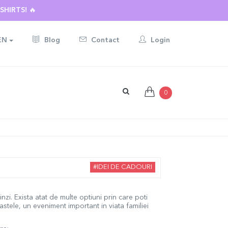
 ☀️
EN
Blog
Contact
Login
0
#IDEI DE CADOURI
zi. Exista atat de multe optiuni prin care poti
astele, un eveniment important in viata familiei