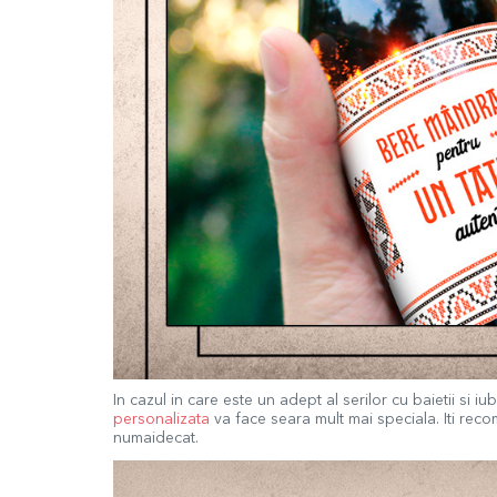
In cazul in care este un adept al serilor cu baietii si 
personalizat
a
va face seara mult mai speciala. Iti rec
numaidecat.