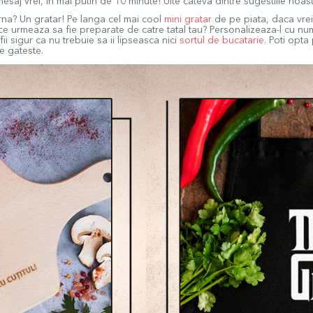
mesaj vrei, in mai putin de 10 minute! Uite cateva dintre sugestiile noast
iarna? Un gratar! Pe langa cel mai cool
mini gratar
de pe piata, daca vrei 
 urmeaza sa fie preparate de catre tatal tau? Personalizeaza-l cu numel
i sigur ca nu trebuie sa ii lipseasca nici
sortul de bucatarie
.
Poti opta
e gateste.