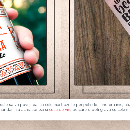
iubeste sa va povesteasca cele mai traznite peripetii de cand era mic, a
omandam sa achizitionezi si
cutia de vin
, pe care o poti grava cu cele ma