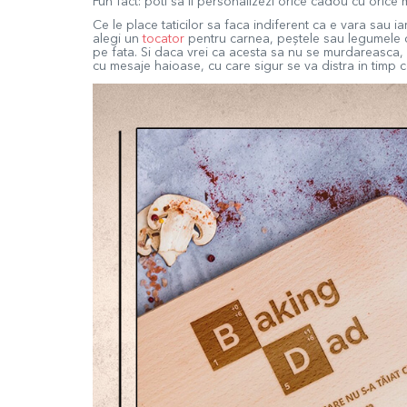
Fun fact: poti sa ii personalizezi orice cadou cu orice 
Ce le place taticilor sa faca indiferent ca e vara sau 
alegi un
tocato
r
pentru carnea, peștele sau legumele ce
pe fata. Si daca vrei ca acesta sa nu se murdareasca, fi
cu mesaje haioase, cu care sigur se va distra in timp c