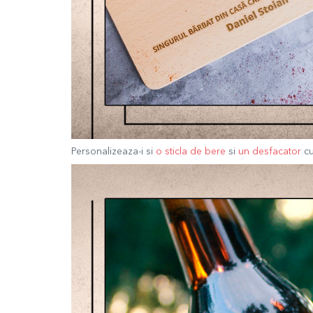
Personalizeaza-i si
o sticla de bere
si
un desfacator
cu