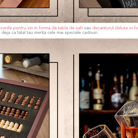
soriile pentru vin in forma de tabla de sah
sau
decantorul deluxe in 
 deja ca tatal tau merita cele mai speciale cadouri.