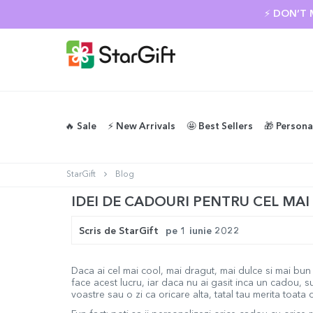
SU
🔥 Sale
⚡️ New Arrivals
🤩 Best Sellers
🎁 Persona
StarGift
Blog
IDEI DE CADOURI PENTRU CEL MAI
Scris de
StarGift
pe
1 iunie 2022
Daca ai cel mai cool, mai dragut, mai dulce si mai bun 
face acest lucru, iar daca nu ai gasit inca un cadou, su
voastre sau o zi ca oricare alta, tatal tau merita toata