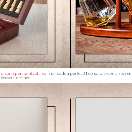
i o
cana personalizata
va fi un cadou perfect! Poti sa o ersonalizezi cu
nsorite dimineti.