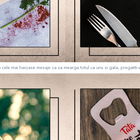
 cele mai haioase mesaje ca sa mearga totul ca uns si gata, pregatiti