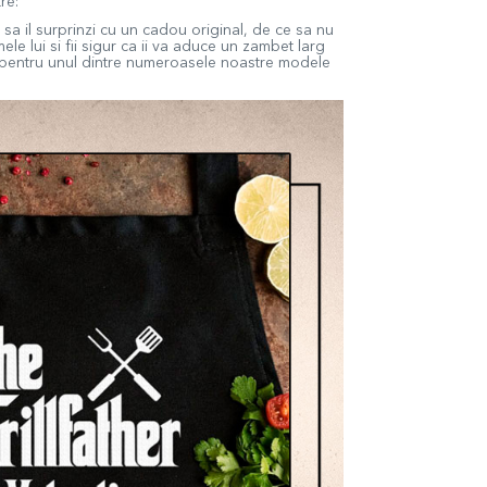
re:
sa il surprinzi cu un cadou original, de ce sa nu
e lui si fii sigur ca ii va aduce un zambet larg
 pentru unul dintre numeroasele noastre modele