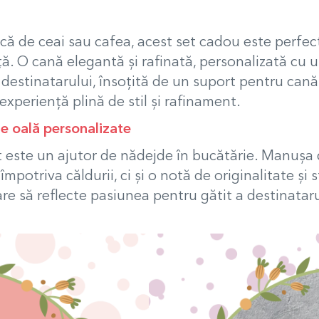
așcă de ceai sau cafea, acest set cadou este perfe
ță. O cană elegantă și rafinată, personalizată cu 
 destinatarului, însoțită de un suport pentru can
experiență plină de stil și rafinament.
de oală personalizate
et este un ajutor de nădejde în bucătărie. Manușa 
potriva căldurii, ci și o notă de originalitate și s
are să reflecte pasiunea pentru gătit a destinataru