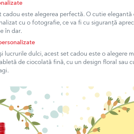
onalizate
set cadou este alegerea perfectă. O cutie elegantă
nalizat cu o fotografie, ce va fi cu siguranță apre
e în dar.
personalizate
i lucrurile dulci, acest set cadou este o alegere
bletă de ciocolată fină, cu un design floral sau cu
agi.