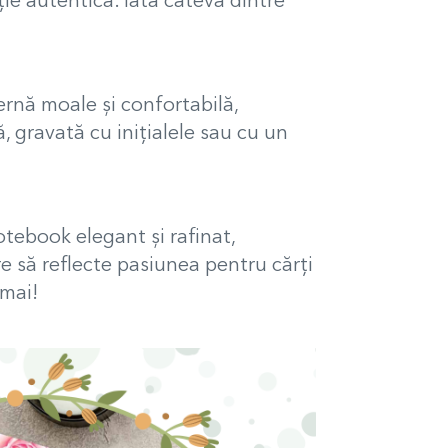
ie autentică. Iată câteva dintre
ernă moale și confortabilă,
, gravată cu inițialele sau cu un
notebook elegant și rafinat,
re să reflecte pasiunea pentru cărți
umai!