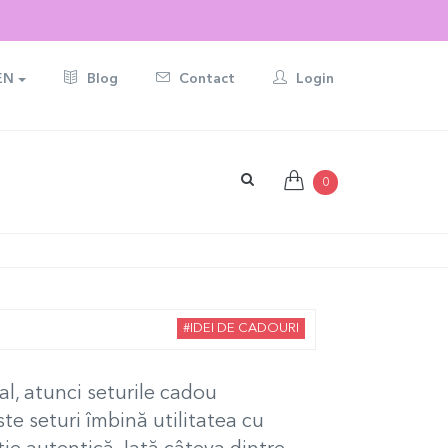
EN
Blog
Contact
Login
0
#IDEI DE CADOURI
al, atunci seturile cadou
te seturi îmbină utilitatea cu