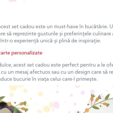
 acest set cadou este un must-have în bucătărie. U
re să reprezinte gusturile și preferințele culinare
ntr-o experiență unică și plină de inspirație.
arte personalizate
dulce, acest set cadou este perfect pentru a le ofe
u un mesaj afectuos sau cu un design care să refl
duce bucurie în viața celui care-l primește.