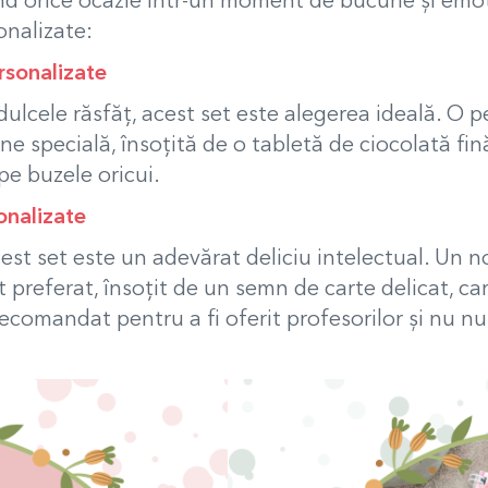
nd orice ocazie într-un moment de bucurie și emoț
onalizate:
ersonalizate
dulcele răsfăț, acest set este alegerea ideală. O p
 specială, însoțită de o tabletă de ciocolată fină
e buzele oricui.
onalizate
acest set este un adevărat deliciu intelectual. Un 
 preferat, însoțit de un semn de carte delicat, ca
recomandat pentru a fi oferit profesorilor și nu n