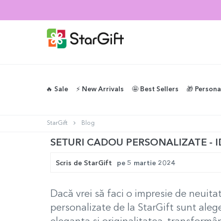
🔥 Sale
⚡️ New Arrivals
🤩 Best Sellers
🎁 Persona
StarGift
Blog
SETURI CADOU PERSONALIZATE - I
Scris de
StarGift
pe
5 martie 2024
Dacă vrei să faci o impresie de neuitat
personalizate de la StarGift sunt aleg