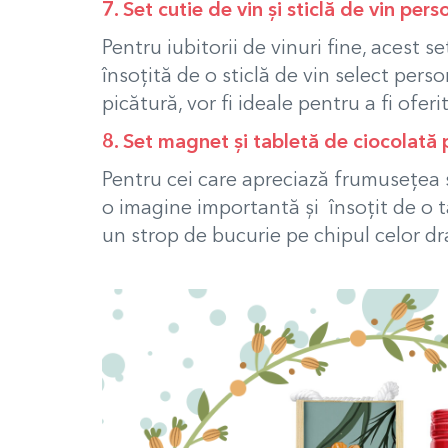
7. Set cutie de vin și sticlă de vin pers
Pentru iubitorii de vinuri fine, acest 
însoțită de o sticlă de vin select perso
picătură, vor fi ideale pentru a fi oferit
8. Set magnet și tabletă de ciocolată 
Pentru cei care apreciază frumusețea ș
o imagine importantă și însoțit de o ta
un strop de bucurie pe chipul celor dr