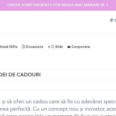
ORDER SOME PRESENTS FOR MARIA AND MARIAN! 🎁 🍷
🌍
lized Gifts
🗓️ Occasions
👧🏻 Kids
💼 Corporate
DEI DE CADOURI
 și să oferi un cadou care să fie cu adevărat speci
erea perfectă. Cu un concept nou și inovator, aces