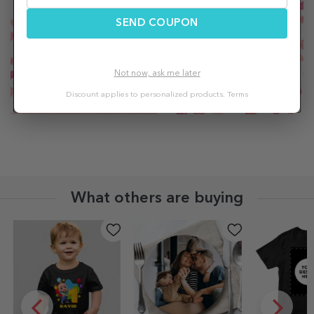
SEND COUPON
Not now, ask me later
Discount applies to personalized products.
Terms
What others are buying