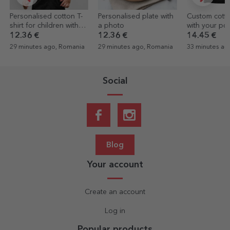
T-
Personalised plate with
Custom cotton T-shirt
Personali
h
a photo
with your portrait
with 2 por
graphic
and text
12.36 €
14.45 €
10.26 €
ia
29 minutes ago, Romania
33 minutes ago, Romania
39 minutes
Social
Blog
Your account
Create an account
Log in
Popular products