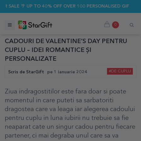
 SALE 🌴 UP TO 40% OFF OVER 100 PERSONALISED GIFTS ☀️
0
CADOURI DE VALENTINE’S DAY PENTRU
CUPLU – IDEI ROMANTICE ȘI
PERSONALIZATE
#DE CUPLU
Scris de
StarGift
pe
1 ianuarie 2024
Ziua indragostitilor este fara doar si poate
momentul in care puteti sa sarbatoriti
dragostea care va leaga iar alegerea cadoului
pentru cuplu in luna iubirii nu trebuie sa fie
neaparat cate un singur cadou pentru fiecare
partener, ci mai degraba unul care sa va