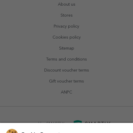
About us
Stores
Privacy policy
Cookies policy
Sitemap
Terms and conditions
Discount voucher terms
Gift voucher terms
ANPC
powered by
SMARTLY.ro